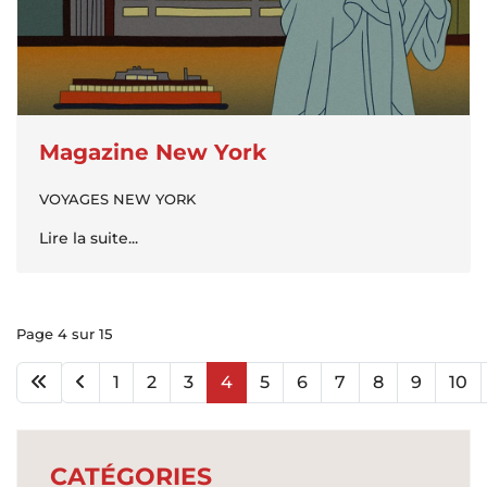
Magazine New York
VOYAGES NEW YORK
Lire la suite...
Page 4 sur 15
1
2
3
4
5
6
7
8
9
10
CATÉGORIES