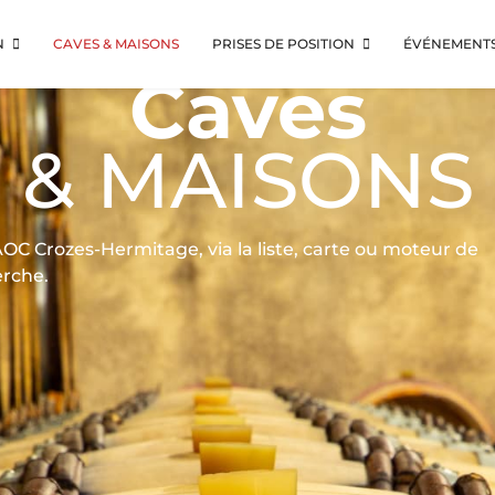
N
CAVES & MAISONS
PRISES DE POSITION
ÉVÉNEMENT
Caves
& MAISONS
C Crozes-Hermitage, via la liste, carte ou moteur de
rche.