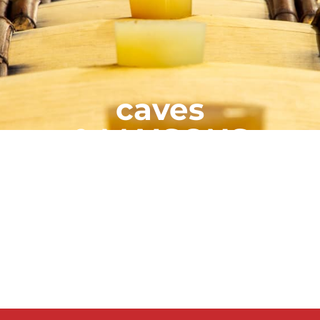
caves
&
MAISONS
on et vigneron de l’AOC Crozes-Hermitage, via la list