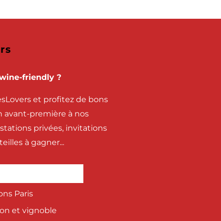
rs
wine-friendly ?
zesLovers et profitez de bons
en avant-première à nos
ations privées, invitations
illes à gagner...
ons Paris
yon et vignoble