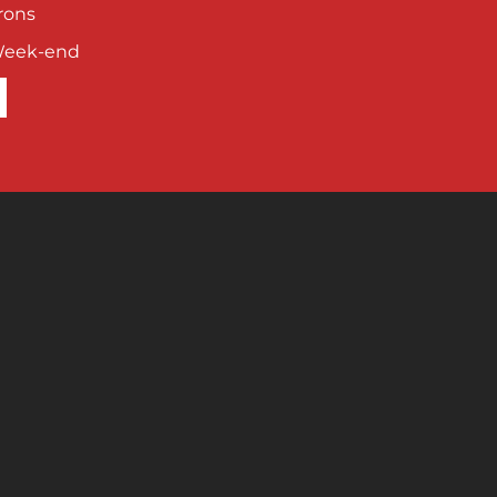
rons
Week-end