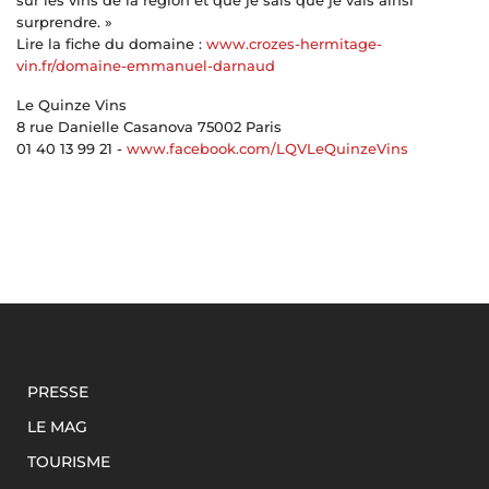
surprendre. »
Lire la fiche du domaine :
www.crozes-hermitage-
vin.fr/domaine-emmanuel-darnaud
Le Quinze Vins
8 rue Danielle Casanova 75002 Paris
01 40 13 99 21 -
www.facebook.com/LQVLeQuinzeVins
PRESSE
LE MAG
TOURISME