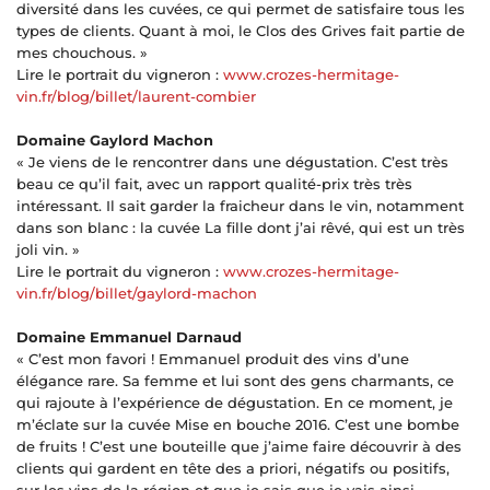
diversité dans les cuvées, ce qui permet de satisfaire tous les
types de clients. Quant à moi, le Clos des Grives fait partie de
mes chouchous. »
Lire le portrait du vigneron :
www.crozes-hermitage-
vin.fr/blog/billet/laurent-combier
Domaine Gaylord Machon
« Je viens de le rencontrer dans une dégustation. C’est très
beau ce qu’il fait, avec un rapport qualité-prix très très
intéressant. Il sait garder la fraicheur dans le vin, notamment
dans son blanc : la cuvée La fille dont j’ai rêvé, qui est un très
joli vin. »
Lire le portrait du vigneron :
www.crozes-hermitage-
vin.fr/blog/billet/gaylord-machon
Domaine Emmanuel Darnaud
« C’est mon favori ! Emmanuel produit des vins d’une
élégance rare. Sa femme et lui sont des gens charmants, ce
qui rajoute à l’expérience de dégustation. En ce moment, je
m’éclate sur la cuvée Mise en bouche 2016. C’est une bombe
de fruits ! C’est une bouteille que j’aime faire découvrir à des
clients qui gardent en tête des a priori, négatifs ou positifs,
sur les vins de la région et que je sais que je vais ainsi