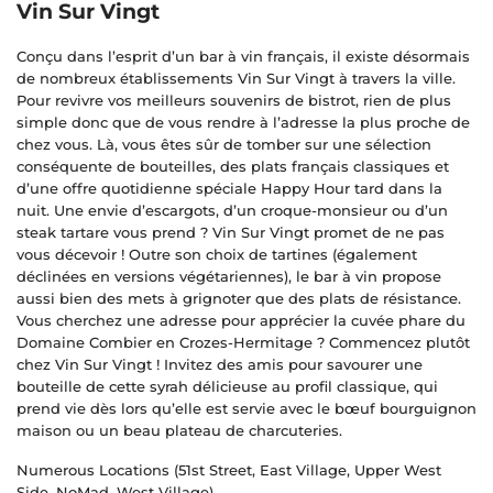
Vin Sur Vingt
Conçu dans l’esprit d’un bar à vin français, il existe désormais
de nombreux établissements Vin Sur Vingt à travers la ville.
Pour revivre vos meilleurs souvenirs de bistrot, rien de plus
simple donc que de vous rendre à l’adresse la plus proche de
chez vous. Là, vous êtes sûr de tomber sur une sélection
conséquente de bouteilles, des plats français classiques et
d’une offre quotidienne spéciale Happy Hour tard dans la
nuit. Une envie d’escargots, d’un croque-monsieur ou d’un
steak tartare vous prend ? Vin Sur Vingt promet de ne pas
vous décevoir ! Outre son choix de tartines (également
déclinées en versions végétariennes), le bar à vin propose
aussi bien des mets à grignoter que des plats de résistance.
Vous cherchez une adresse pour apprécier la cuvée phare du
Domaine Combier en Crozes-Hermitage ? Commencez plutôt
chez Vin Sur Vingt ! Invitez des amis pour savourer une
bouteille de cette syrah délicieuse au profil classique, qui
prend vie dès lors qu’elle est servie avec le bœuf bourguignon
maison ou un beau plateau de charcuteries.
Numerous Locations (51st Street, East Village, Upper West
Side, NoMad, West Village)