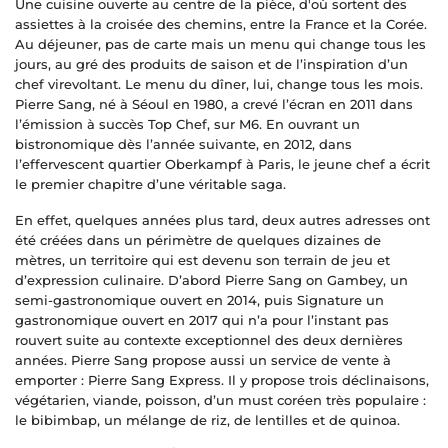
Une cuisine ouverte au centre de la pièce, d'où sortent des
assiettes à la croisée des chemins, entre la France et la Corée.
Au déjeuner, pas de carte mais un menu qui change tous les
jours, au gré des produits de saison et de l’inspiration d’un
chef virevoltant. Le menu du dîner, lui, change tous les mois.
Pierre Sang, né à Séoul en 1980, a crevé l’écran en 2011 dans
l’émission à succès Top Chef, sur M6. En ouvrant un
bistronomique dès l’année suivante, en 2012, dans
l’effervescent quartier Oberkampf à Paris, le jeune chef a écrit
le premier chapitre d’une véritable saga.
En effet, quelques années plus tard, deux autres adresses ont
été créées dans un périmètre de quelques dizaines de
mètres, un territoire qui est devenu son terrain de jeu et
d’expression culinaire. D’abord Pierre Sang on Gambey, un
semi-gastronomique ouvert en 2014, puis Signature un
gastronomique ouvert en 2017 qui n’a pour l’instant pas
rouvert suite au contexte exceptionnel des deux dernières
années. Pierre Sang propose aussi un service de vente à
emporter : Pierre Sang Express. Il y propose trois déclinaisons,
végétarien, viande, poisson, d’un must coréen très populaire :
le bibimbap, un mélange de riz, de lentilles et de quinoa.