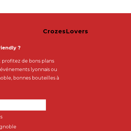
CrozesLovers
iendly ?
t profitez de bons plans
s événements lyonnais ou
gnoble, bonnes bouteilles à
s
ignoble