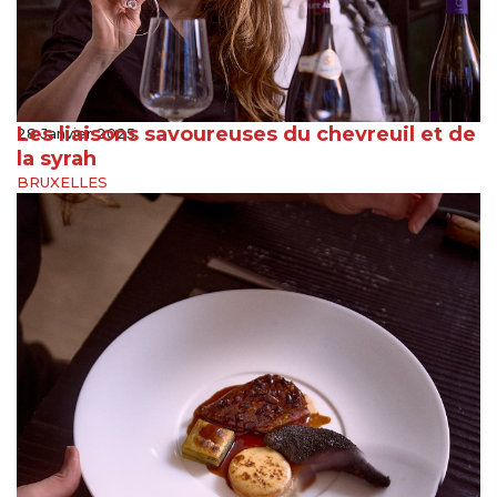
Les liaisons savoureuses du chevreuil et de
28 Janvier 2025
la syrah
BRUXELLES