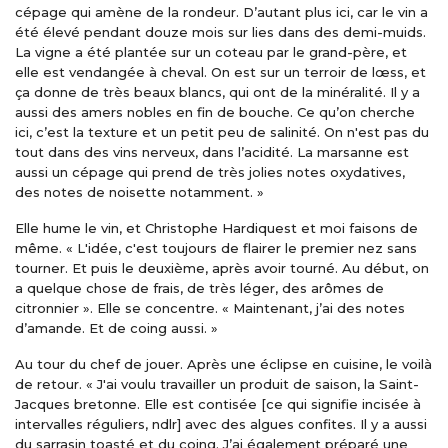
cépage qui amène de la rondeur. D’autant plus ici, car le vin a
été élevé pendant douze mois sur lies dans des demi-muids.
La vigne a été plantée sur un coteau par le grand-père, et
elle est vendangée à cheval. On est sur un terroir de lœss, et
ça donne de très beaux blancs, qui ont de la minéralité. Il y a
aussi des amers nobles en fin de bouche. Ce qu’on cherche
ici, c’est la texture et un petit peu de salinité. On n'est pas du
tout dans des vins nerveux, dans l’acidité. La marsanne est
aussi un cépage qui prend de très jolies notes oxydatives,
des notes de noisette notamment. »
Elle hume le vin, et Christophe Hardiquest et moi faisons de
même. « L'idée, c'est toujours de flairer le premier nez sans
tourner. Et puis le deuxième, après avoir tourné. Au début, on
a quelque chose de frais, de très léger, des arômes de
citronnier ». Elle se concentre. « Maintenant, j’ai des notes
d’amande. Et de coing aussi. »
Au tour du chef de jouer. Après une éclipse en cuisine, le voilà
de retour. « J'ai voulu travailler un produit de saison, la Saint-
Jacques bretonne. Elle est contisée [ce qui signifie incisée à
intervalles réguliers, ndlr] avec des algues confites. Il y a aussi
du sarrasin toasté et du coing. J’ai également préparé une