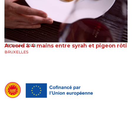
Accord à 4 mains entre syrah et pigeon rôti
28 Janvier 2025
BRUXELLES