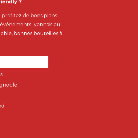
iendly ?
t profitez de bons plans
s événements lyonnais ou
gnoble, bonnes bouteilles à
s
ignoble
nd